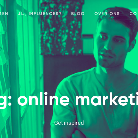
TEN
JIJ, INFLUENCER?
BLOG
OVER ONS
CO
g: online market
Get inspired