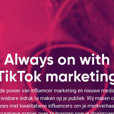
fluencer market
Always on with
TikTok marketin
stagram advertis
 de power van influencer marketing en nieuwe medi
twisbare indruk te maken op je publiek. Wij maken o
es met kwalitatieve influencers om je merkverhaa
creatieve manier over te brengen naar je doelgroep