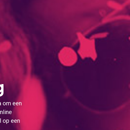
ing
g
ing
a om een
nline
l op een
.