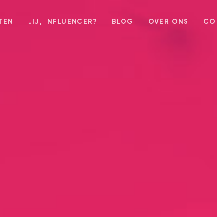
TEN
JIJ, INFLUENCER?
BLOG
OVER ONS
CO