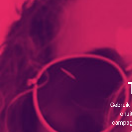
in
In
Gebruik
onui
campagn