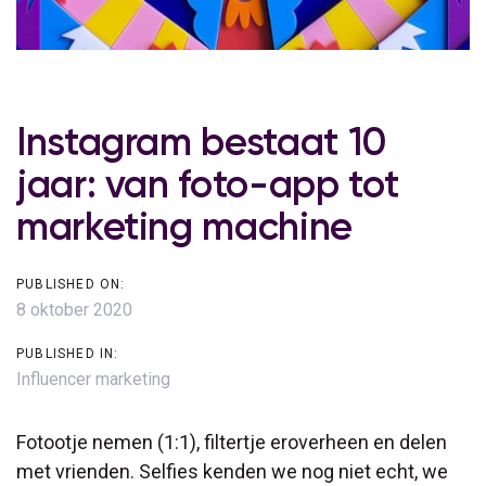
Post
navigation
Instagram bestaat 10
jaar: van foto-app tot
marketing machine
PUBLISHED ON:
8 oktober 2020
PUBLISHED IN:
Influencer marketing
Fotootje nemen (1:1), filtertje eroverheen en delen
met vrienden. Selfies kenden we nog niet echt, we