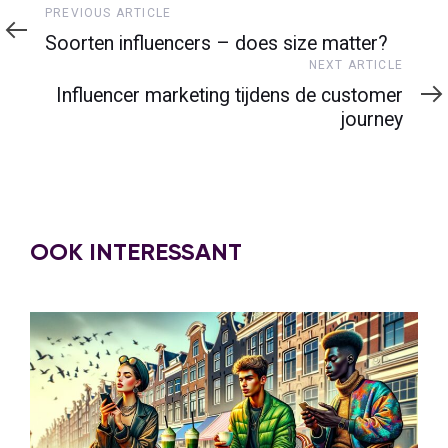
Previous
PREVIOUS ARTICLE
Article
Soorten influencers – does size matter?
Next
NEXT ARTICLE
Article
Influencer marketing tijdens de customer
journey
OOK INTERESSANT