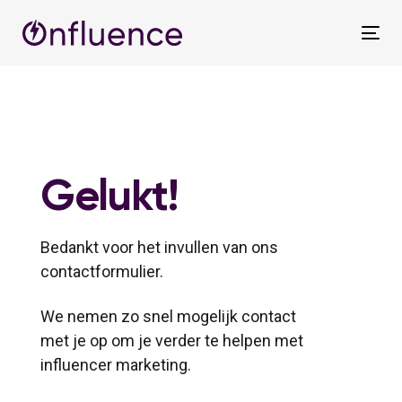
Skip
Skip
links
to
Tog
primary
nav
navigation
Skip
to
content
Gelukt!
Bedankt voor het invullen van ons
contactformulier.
We nemen zo snel mogelijk contact
met je op om je verder te helpen met
influencer marketing.