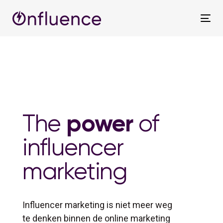
Skip
Skip
links
to
Tog
primary
nav
navigation
Skip
to
content
power
The
of
influencer
marketing
Influencer marketing is niet meer weg
te denken binnen de online marketing