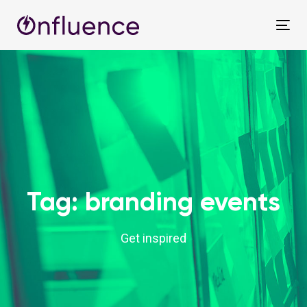
Skip
Skip
links
to
Tog
primary
nav
navigation
Skip
to
content
Tag: branding events
Get inspired