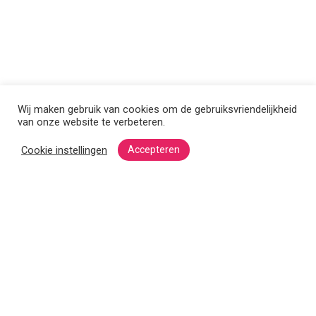
Wij maken gebruik van cookies om de gebruiksvriendelijkheid
van onze website te verbeteren.
Cookie instellingen
Accepteren
Love reading, keep reading
Wil je op de hoogte blijven van onze nieuwste artikelen?
Schrijf je dan in voor de nieuwsbrief.