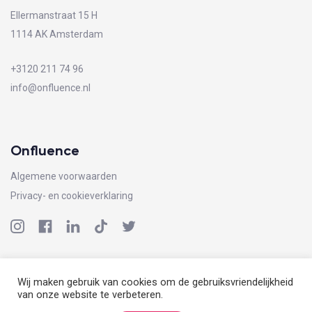
Ellermanstraat 15 H
1114 AK Amsterdam
+3120 211 74 96
info@onfluence.nl
Onfluence
Algemene voorwaarden
Privacy- en cookieverklaring
Alle rechten voorbehouden - Onfluence -
Algemene voorwaarden
Wij maken gebruik van cookies om de gebruiksvriendelijkheid
van onze website te verbeteren.
Ontwikkeld door
madebysens.nl